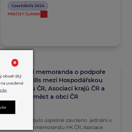
CzechSkills 2024
PŘEČÍST ČLÁNEK
×
Uzavření memoranda o podpoře
 obsah šitý
CzechSkills mezi Hospodářskou
ut na uvedené
komorou ČR, Asociací krajů ČR a
zde
.
Svazem měst a obcí ČR
 vše
14. 3. 2024
14. 3. 2024 bylo úspěšně završeno jednání o
společném memorandu HK ČR, Asociace