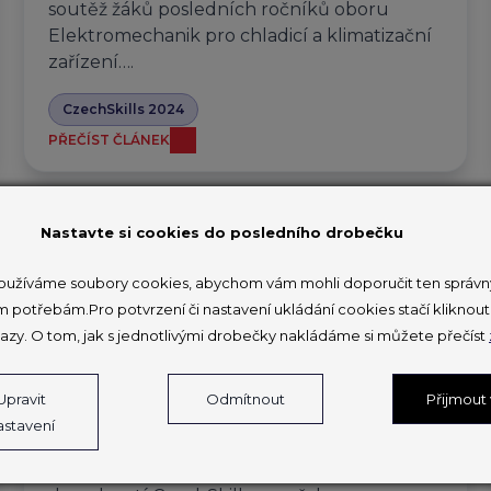
soutěž žáků posledních ročníků oboru
Elektromechanik pro chladicí a klimatizační
zařízení….
CzechSkills 2024
PŘEČÍST ČLÁNEK
Nastavte si cookies do posledního drobečku
Hospodářská komora a Veletrhy
užíváme soubory cookies, abychom vám mohli doporučit ten správný
Brno uzavřely memorandum o
m potřebám.Pro potvrzení či nastavení ukládání cookies stačí klikno
podpoře CzechSkills
azy. O tom, jak s jednotlivými drobečky nakládáme si můžete přečíst
18. 3. 2024
Upravit
Odmítnout
Přijmout
15. 3. 2024 Memorandum o vzájemné
astavení
spolupráci směřující k národnímu
mistrovství odborných