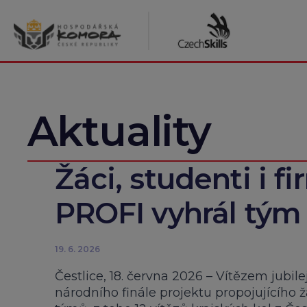
Přeskočit
na
obsah
Aktuality
Žáci, studenti i fir
PROFI vyhrál tým 
19. 6. 2026
Čestlice, 18. června 2026 – Vítězem jubil
národního finále projektu propojujícího 