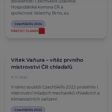
dovedností CzechSkills uzavřela
Hospodářská komora ČR a
společnost Veletrhy Brno, a.s.
CzechSkills 2024
PŘEČÍST ČLÁNEK
Vítek Vaňura – vítěz prvního
mistrovství ČR chlaďařů
11. 11. 2022
V rámci soutěží CzechSkills 2022 proběhlo I.
mistrovství mladých mechaniků chladicích a
klimatizačních zařízení.
CzechSkills 2022