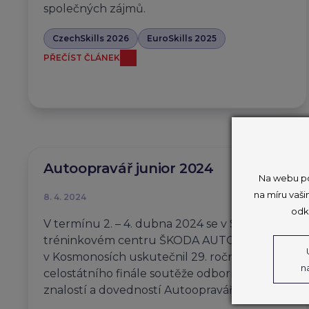
společných zájmů.
CzechSkills 2026
EuroSkills 2025
PŘEČÍST ČLÁNEK
Autoopravář junior 2024
Na webu po
na míru vaši
8. 4. 2024
odk
V termínu 2. – 4. dubna 2024 se v Servisním
tréninkovém centru ŠKODA AUTO
v Kosmonosích uskutečnil 29. ročník
n
celostátního finále soutěže odborných
znalostí a dovedností Autoopravář…