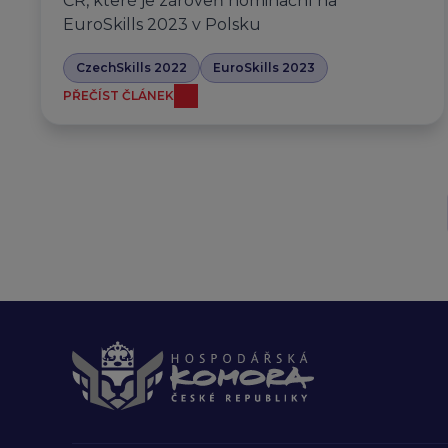
ČR, které je zároveň nominační na
EuroSkills 2023 v Polsku
CzechSkills 2022
EuroSkills 2023
PŘEČÍST ČLÁNEK