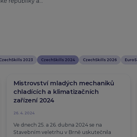
ské republiky a…
CzechSkills 2023
CzechSkills 2024
CzechSkills 2026
EuroSk
Mistrovství mladých mechaniků
chladících a klimatizačních
zařízení 2024
26. 4. 2024
Ve dnech 25. a 26. dubna 2024 se na
Stavebním veletrhu v Brně uskutečnila