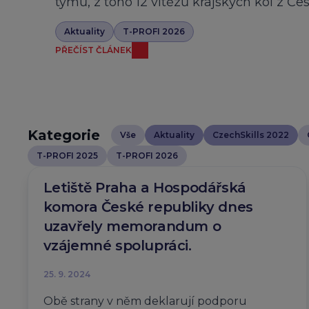
týmů, z toho 12 vítězů krajských kol z Če
Aktuality
T-PROFI 2026
PŘEČÍST ČLÁNEK
Kategorie
Vše
Aktuality
CzechSkills 2022
T-PROFI 2025
T-PROFI 2026
Letiště Praha a Hospodářská
komora České republiky dnes
uzavřely memorandum o
vzájemné spolupráci.
25. 9. 2024
Obě strany v něm deklarují podporu