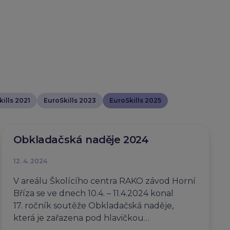
ills 2021
EuroSkills 2023
EuroSkills 2025
Obkladačská naděje 2024
12. 4. 2024
V areálu Školícího centra RAKO závod Horní
Bříza se ve dnech 10.4. – 11.4.2024 konal
17. ročník soutěže Obkladačská naděje,
která je zařazena pod hlavičkou…