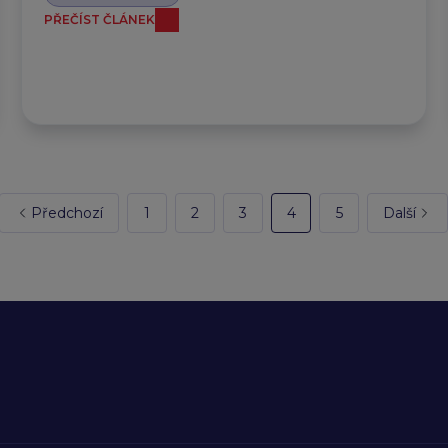
PŘEČÍST ČLÁNEK
Předchozí
1
2
3
4
5
Další