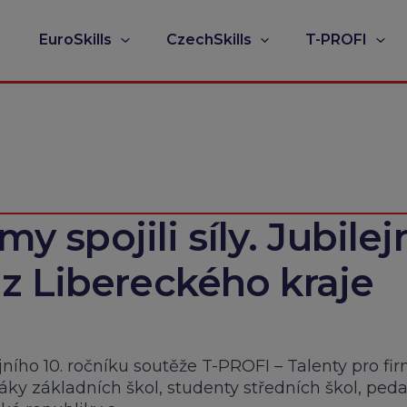
EuroSkills
CzechSkills
T-PROFI
my spojili síly. Jubilej
z Libereckého kraje
ejního 10. ročníku soutěže T-PROFI – Talenty pro fi
žáky základních škol, studenty středních škol, ped