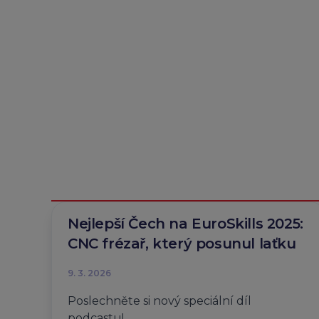
Nejlepší Čech na EuroSkills 2025:
CNC frézař, který posunul laťku
9. 3. 2026
Poslechněte si nový speciální díl
podcastu!