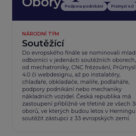
Obory
Podpora podnikání
Průmysl 4.0
NÁRODNÍ TÝM
Soutěžící
Do evropského finále se nominovali mlad
odborníci v jedenácti soutěžních oborech,
od mechatroniky, CNC frézování, Průmys
4.0 či webdesignu, až po instalatéry,
chlaďaře, obkladače, malíře, podlaháře,
podpory podnikání nebo mechaniky
nákladních vozidel. Česká republika má
zastoupení přibližně ve třetině ze všech 3
oborů, ve kterých budou letos v Herningu
soutěžit zástupci z 33 evropských zemí.