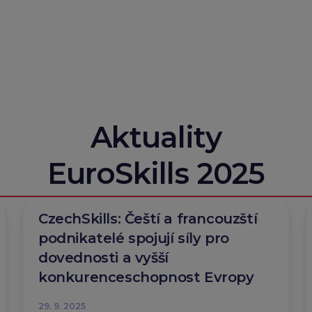
reprezentovat svou zemi. A co
by poradil mladým, kteří zvažují
studium chladírenství? Ať se
nebojí zašpinit!
Odborný expert:Patrik
Procházka
Odborný garant: Svaz
chladící a klimatizační
Aktuality
techniky
EuroSkills 2025
CzechSkills: Čeští a francouzští
podnikatelé spojují síly pro
dovednosti a vyšší
konkurenceschopnost Evropy
29. 9. 2025