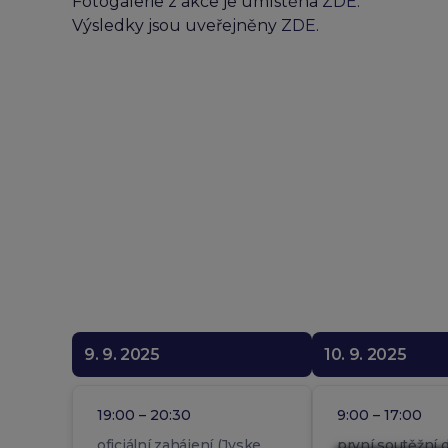
Fotogalerie z akce je umístěna
ZDE
.
Výsledky jsou uveřejněny
ZDE
.
9. 9. 2025
10. 9. 2025
19:00 – 20:30
9:00 – 17:00
oficiální zahájení (Jyske
první soutěžní 