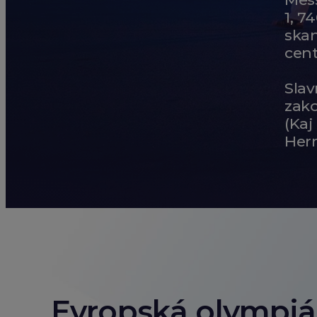
1, 7
ska
cen
Slav
zak
(Kaj
Her
Evropská olympi