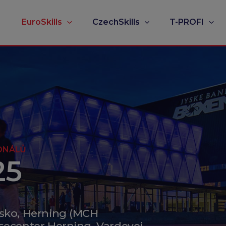
EuroSkills
CzechSkills
T-PROFI
ONÁLŮ
25
sko, Herning (MCH
ecenter Herning, Vardevej