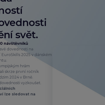
ností
Dovednosti
ní svět.
00 návštěvníků
své dovednosti na
EuroSkills 2025 v dánském
ntu.
olympijským hrám
ali skrze první ročník
odzim 2024 v Brně.
i dovednosti vyzkoušet.
ciálních
ví lze sledovat na