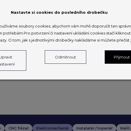
13:30 – 15:
Nastavte si cookies do posledního drobečku
návštěva mi
EU
užíváme soubory cookies, abychom vám mohli doporučit ten správný
m potřebám.Pro potvrzení či nastavení ukládání cookies stačí klikno
azy. O tom, jak s jednotlivými drobečky nakládáme si můžete přečíst
Informační leták ES
Informace o vstup
Upravit
Odmítnout
Přijmout
astavení
y
CNC frézař
Elektromechanik
Instalatér / topenář
Malíř