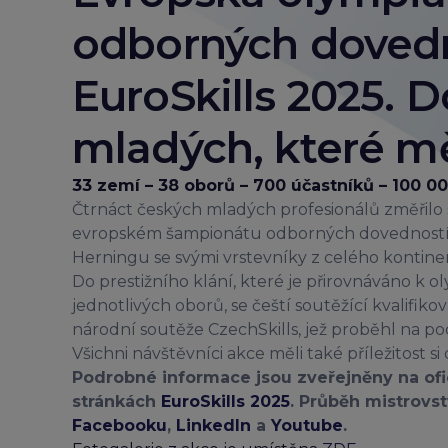
odborných doved
EuroSkills 2025. 
mladých, které mě
33 zemí – 38 oborů – 700 účastníků – 100 0
Čtrnáct českých mladých profesionálů změřilo 
evropském šampionátu odborných dovedností 
Herningu se svými vrstevníky z celého kontine
Do prestižního klání, které je přirovnáváno k 
jednotlivých oborů, se čeští soutěžící kvalifikov
národní soutěže CzechSkills, jež proběhl na p
Všichni návštěvníci akce měli také příležitost s
Podrobné informace jsou zveřejněny na ofi
stránkách
EuroSkills 2025
. Průběh mistrovst
Facebooku
,
LinkedIn
a
Youtube
.