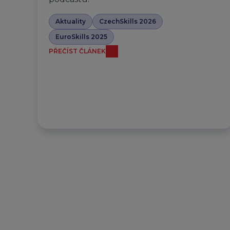
Aktuality
CzechSkills 2026
EuroSkills 2025
PŘEČÍST ČLÁNEK