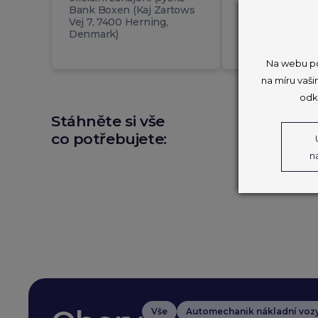
Bank Boxen (Kaj Zartows
Vej 7, 7400 Herning,
Denmark)
Na webu po
na míru vaši
odk
Stáhněte si vše
co potřebujete:
n
Vše
Automechanik nákladní voz