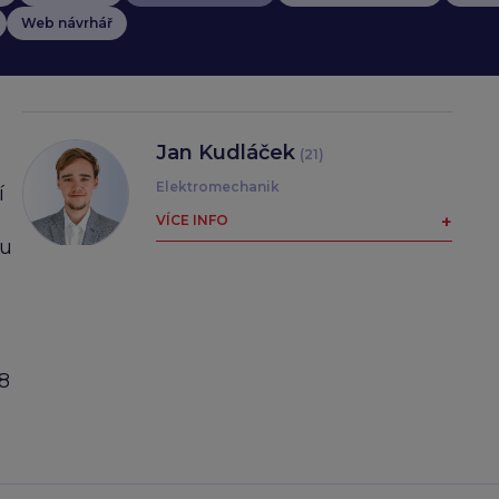
Web návrhář
Jan Kudláček
(21)
Elektromechanik
í
Pochází z Dobrušky, bude
soutěžit
lu
v oboru
elektromechanik
chladírenství
. K oboru jej
přivedl jeho otec, který pracoval
na vývoji tepelných čerpadel.
Jana na „chlaďařině“ baví
8
různorodost, poznávání nových
zařízení a také hledání závad.
Účast na EuroSkills považuje za
ocenění svých schopností a čest