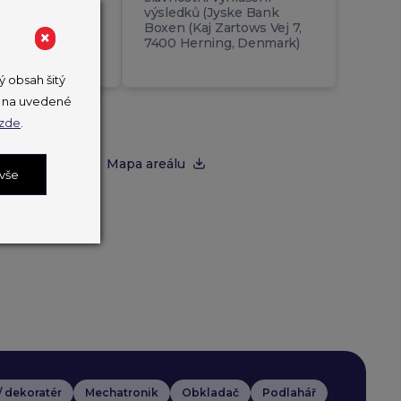
výsledků (Jyske Bank
30
Boxen (Kaj Zartows Vej 7,
×
7400 Herning, Denmark)
nistrů školství
 obsah šitý
ut na uvedené
zde
.
enkách
Mapa areálu
 vše
 / dekoratér
Mechatronik
Obkladač
Podlahář