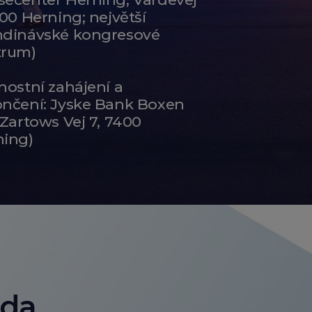
400 Herning; největší
ndinávské kongresové
trum)
nostní zahájení a
ončení: Jyske Bank Boxen
 Zartows Vej 7, 7400
ning)
áda