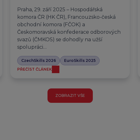
Praha, 29. září 2025 – Hospodářská
komora ČR (HK ČR), Francouzsko-česká
obchodní komora (FČOK) a
Českomoravská konfederace odborových
svazů (ČMKOS) se dohodly na užší
spolupráci…
CzechSkills 2026
EuroSkills 2025
PŘEČÍST ČLÁNEK
ZOBRAZIT VŠE