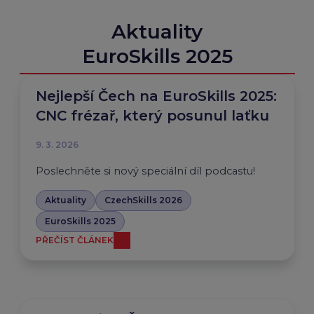
a vyžaduje tvrdou disciplínu.
Aktuality
Odborný expert: Sylva Sládečková
Odborný garant: Moravskoslezská
EuroSkills 2025
Technologická Akademie
Nejlepší Čech na EuroSkills 2025:
CNC frézař, který posunul laťku
9. 3. 2026
Poslechněte si nový speciální díl podcastu!
Aktuality
CzechSkills 2026
EuroSkills 2025
PŘEČÍST ČLÁNEK