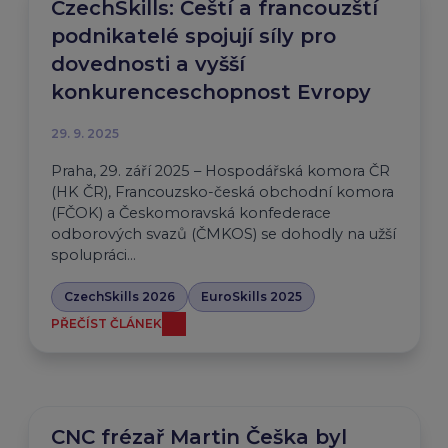
CzechSkills: Čeští a francouzští
podnikatelé spojují síly pro
dovednosti a vyšší
konkurenceschopnost Evropy
29. 9. 2025
Praha, 29. září 2025 – Hospodářská komora ČR
(HK ČR), Francouzsko-česká obchodní komora
(FČOK) a Českomoravská konfederace
odborových svazů (ČMKOS) se dohodly na užší
spolupráci…
CzechSkills 2026
EuroSkills 2025
PŘEČÍST ČLÁNEK
CNC frézař Martin Češka byl