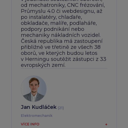
od mechatroniky, CNC frézování,
Průmyslu 4.0 či webdesignu, až
po instalatéry, chlaďaře,
obkladače, malíře, podlaháře,
podpory podnikání nebo
mechaniky nákladních vozidel.
Česká republika má zastoupení
přibližně ve třetině ze všech 38
oborů, ve kterých budou letos
v Herningu soutěžit zástupci z 33
evropských zemí.
Jan Kudláček
(21)
Elektromechanik
Pochází z Dobrušky, bude soutěžit