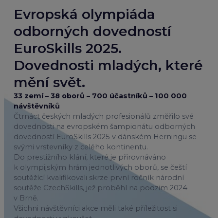
Evropská olympiáda
odborných dovedností
EuroSkills 2025.
Dovednosti mladých, které
mění svět.
33 zemí – 38 oborů – 700 účastníků – 100 000
návštěvníků
Čtrnáct českých mladých profesionálů změřilo své
dovednosti na evropském šampionátu odborných
dovedností EuroSkills 2025 v dánském Herningu se
svými vrstevníky z celého kontinentu.
Do prestižního klání, které je přirovnáváno
k olympijským hrám jednotlivých oborů, se čeští
soutěžící kvalifikovali skrze první ročník národní
soutěže CzechSkills, jež proběhl na podzim 2024
v Brně.
Všichni návštěvníci akce měli také příležitost si