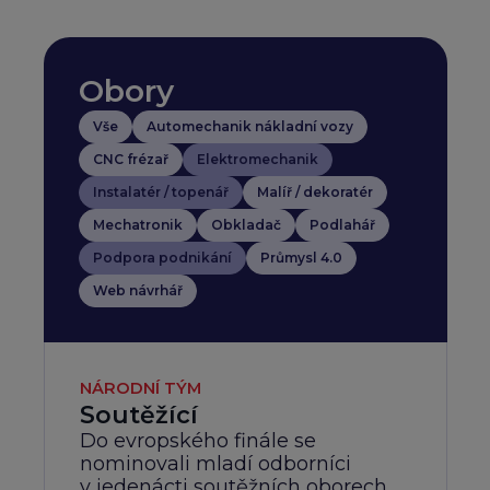
Obory
Vše
Automechanik nákladní vozy
CNC frézař
Elektromechanik
Instalatér / topenář
Malíř / dekoratér
Mechatronik
Obkladač
Podlahář
Podpora podnikání
Průmysl 4.0
Web návrhář
NÁRODNÍ TÝM
Soutěžící
Do evropského finále se
nominovali mladí odborníci
v jedenácti soutěžních oborech,