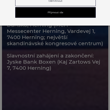
KDY?
Odmítnout
9. – 13. 9. 2025
Přijmout vše
KDE?
Dánsko, Herning (MCH
Messecenter Herning, Vardevej 1,
7400 Herning; největší
skandinávské kongresové centrum)
Slavnostní zahájení a zakončení:
Jyske Bank Boxen (Kaj Zartows Vej
7, 7400 Herning)