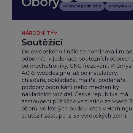
Obory
Podpora podnikání
Průmysl 4.0
NÁRODNÍ TÝM
Soutěžící
Do evropského finále se nominovali mlad
odborníci v jedenácti soutěžních oborech,
od mechatroniky, CNC frézování, Průmys
4.0 či webdesignu, až po instalatéry,
chlaďaře, obkladače, malíře, podlaháře,
podpory podnikání nebo mechaniky
nákladních vozidel. Česká republika má
zastoupení přibližně ve třetině ze všech 3
oborů, ve kterých budou letos v Herningu
soutěžit zástupci z 33 evropských zemí.