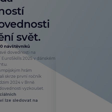
ností
Dovednosti
ní svět.
00 návštěvníků
své dovednosti na
EuroSkills 2025 v dánském
ntu.
olympijským hrám
ali skrze první ročník
odzim 2024 v Brně.
i dovednosti vyzkoušet.
ciálních
ví lze sledovat na