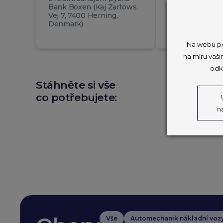
Bank Boxen (Kaj Zartows
Vej 7, 7400 Herning,
Denmark)
Na webu po
na míru vaši
odk
Stáhněte si vše
co potřebujete:
n
Vše
Automechanik nákladní voz