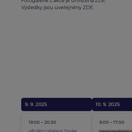
Fotogalerie z akce je umístěna
ZDE
.
Výsledky jsou uveřejněny
ZDE
.
9. 9. 2025
10. 9. 2025
19:00 – 20:30
9:00 – 17:00
oficiální zahájení (Jyske
první soutěžní 