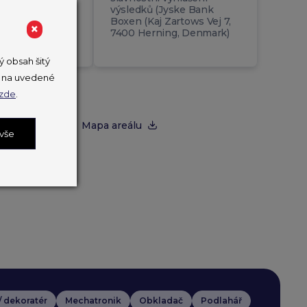
výsledků (Jyske Bank
30
Boxen (Kaj Zartows Vej 7,
×
7400 Herning, Denmark)
nistrů školství
 obsah šitý
ut na uvedené
zde
.
enkách
Mapa areálu
 vše
 / dekoratér
Mechatronik
Obkladač
Podlahář