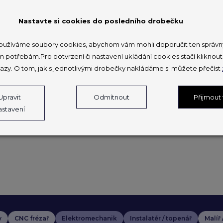
13:30 – 15:
Nastavte si cookies do posledního drobečku
návštěva mi
EU
užíváme soubory cookies, abychom vám mohli doporučit ten správný
m potřebám.Pro potvrzení či nastavení ukládání cookies stačí klikno
azy. O tom, jak s jednotlivými drobečky nakládáme si můžete přečíst
Informační leták ES
Informace o vstup
Upravit
Odmítnout
Přijmout
astavení
y
CNC frézař
Elektromechanik
Instalatér / topenář
Malíř