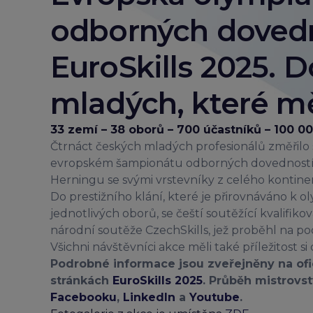
odborných doved
EuroSkills 2025. 
mladých, které mě
33 zemí – 38 oborů – 700 účastníků – 100 0
Čtrnáct českých mladých profesionálů změřilo 
evropském šampionátu odborných dovedností 
Herningu se svými vrstevníky z celého kontine
Do prestižního klání, které je přirovnáváno k 
jednotlivých oborů, se čeští soutěžící kvalifikov
národní soutěže CzechSkills, jež proběhl na p
Všichni návštěvníci akce měli také příležitost s
Podrobné informace jsou zveřejněny na ofi
stránkách
EuroSkills 2025
. Průběh mistrovst
Facebooku
,
LinkedIn
a
Youtube
.