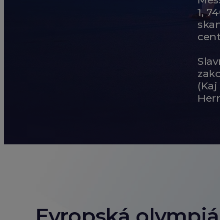
1, 7
ska
cen
Slav
zak
(Kaj
Her
Evropská olympi