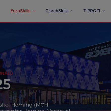
EuroSkills
CzechSkills
T-PROFI
ONÁLŮ
25
sko, Herning (MCH
ecenter Herning, Vardevej