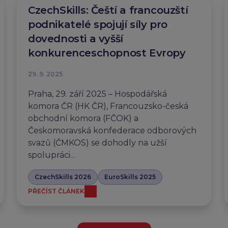
CzechSkills: Čeští a francouzští
podnikatelé spojují síly pro
dovednosti a vyšší
konkurenceschopnost Evropy
29. 9. 2025
Praha, 29. září 2025 – Hospodářská
komora ČR (HK ČR), Francouzsko-česká
obchodní komora (FČOK) a
Českomoravská konfederace odborových
svazů (ČMKOS) se dohodly na užší
spolupráci…
CzechSkills 2026
EuroSkills 2025
PŘEČÍST ČLÁNEK