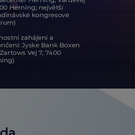
400 Herning; největší
ndinávské kongresové
trum)
nostní zahájení a
ončení: Jyske Bank Boxen
 Zartows Vej 7, 7400
ning)
áda