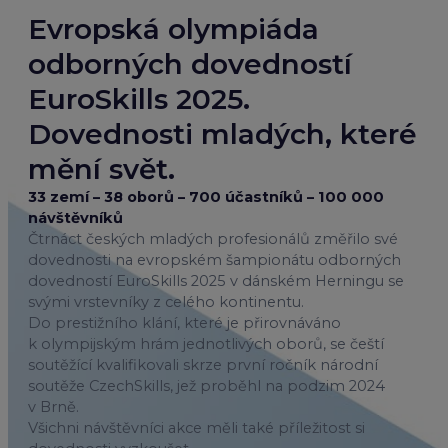
Evropská olympiáda
odborných dovedností
EuroSkills 2025.
Dovednosti mladých, které
mění svět.
33 zemí – 38 oborů – 700 účastníků – 100 000
návštěvníků
Čtrnáct českých mladých profesionálů změřilo své
dovednosti na evropském šampionátu odborných
dovedností EuroSkills 2025 v dánském Herningu se
svými vrstevníky z celého kontinentu.
Do prestižního klání, které je přirovnáváno
k olympijským hrám jednotlivých oborů, se čeští
soutěžící kvalifikovali skrze první ročník národní
soutěže CzechSkills, jež proběhl na podzim 2024
v Brně.
Všichni návštěvníci akce měli také příležitost si