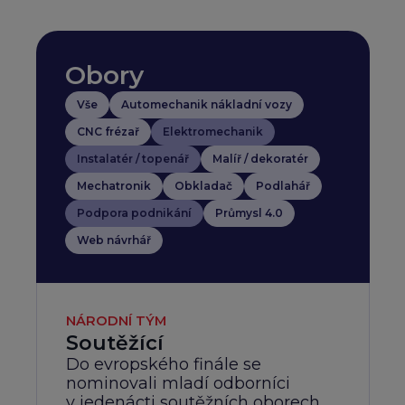
Obory
Vše
Automechanik nákladní vozy
CNC frézař
Elektromechanik
Instalatér / topenář
Malíř / dekoratér
Mechatronik
Obkladač
Podlahář
Podpora podnikání
Průmysl 4.0
Web návrhář
NÁRODNÍ TÝM
Soutěžící
Do evropského finále se
nominovali mladí odborníci
v jedenácti soutěžních oborech,