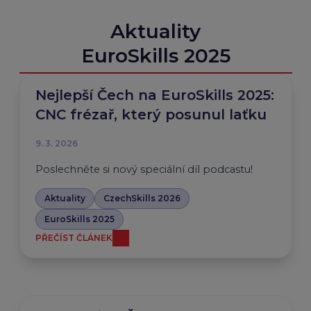
a vyžaduje tvrdou disciplínu.
Aktuality
Odborný expert: Sylva Sládečková
Odborný garant: Moravskoslezská
EuroSkills 2025
Technologická Akademie
Nejlepší Čech na EuroSkills 2025:
CNC frézař, který posunul laťku
9. 3. 2026
Poslechněte si nový speciální díl podcastu!
Aktuality
CzechSkills 2026
EuroSkills 2025
PŘEČÍST ČLÁNEK