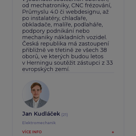
od mechatroniky, CNC frézování,
Průmyslu 4.0 či webdesignu, až
po instalatéry, chlaďaře,
obkladače, malíře, podlaháře,
podpory podnikání nebo
mechaniky nákladních vozidel.
Česká republika má zastoupení
přibližně ve třetině ze všech 38
oborů, ve kterých budou letos
v Herningu soutěžit zástupci z 33
evropských zemí.
Jan Kudláček
(21)
Elektromechanik
Pochází z Dobrušky, bude soutěžit