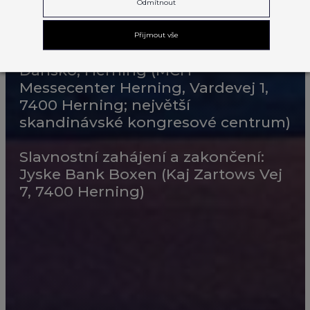
KDY?
Odmítnout
9. – 13. 9. 2025
Přijmout vše
KDE?
Dánsko, Herning (MCH
Messecenter Herning, Vardevej 1,
7400 Herning; největší
skandinávské kongresové centrum)
Slavnostní zahájení a zakončení:
Jyske Bank Boxen (Kaj Zartows Vej
7, 7400 Herning)