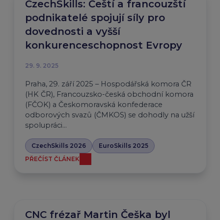
CzechSkills: Čeští a francouzští
podnikatelé spojují síly pro
dovednosti a vyšší
konkurenceschopnost Evropy
29. 9. 2025
Praha, 29. září 2025 – Hospodářská komora ČR
(HK ČR), Francouzsko-česká obchodní komora
(FČOK) a Českomoravská konfederace
odborových svazů (ČMKOS) se dohodly na užší
spolupráci…
CzechSkills 2026
EuroSkills 2025
PŘEČÍST ČLÁNEK
CNC frézař Martin Češka byl