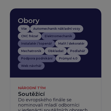
Obory
Vše
Automechanik nákladní vozy
CNC frézař
Elektromechanik
Instalatér / topenář
Malíř / dekoratér
Mechatronik
Obkladač
Podlahář
Podpora podnikání
Průmysl 4.0
Web návrhář
NÁRODNÍ TÝM
Soutěžící
Do evropského finále se
nominovali mladí odborníci
v jedenácti soutěžních oborech,