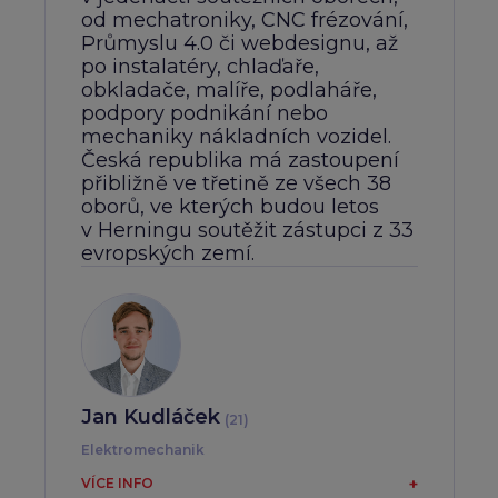
od mechatroniky, CNC frézování,
Průmyslu 4.0 či webdesignu, až
po instalatéry, chlaďaře,
obkladače, malíře, podlaháře,
podpory podnikání nebo
mechaniky nákladních vozidel.
Česká republika má zastoupení
přibližně ve třetině ze všech 38
oborů, ve kterých budou letos
v Herningu soutěžit zástupci z 33
evropských zemí.
Jan Kudláček
(21)
Elektromechanik
Pochází z Dobrušky, bude soutěžit