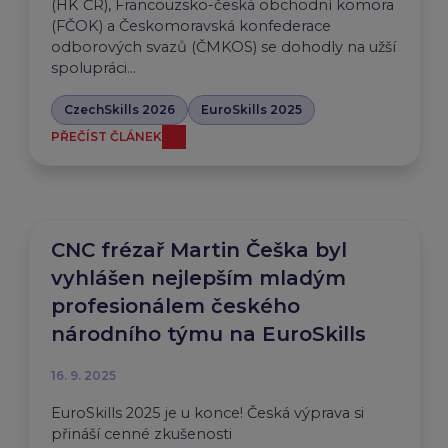
(HK ČR), Francouzsko-česká obchodní komora
(FČOK) a Českomoravská konfederace
odborových svazů (ČMKOS) se dohodly na užší
spolupráci…
CzechSkills 2026
EuroSkills 2025
PŘEČÍST ČLÁNEK
CNC frézař Martin Češka byl
vyhlášen nejlepším mladým
profesionálem českého
národního týmu na EuroSkills
16. 9. 2025
EuroSkills 2025 je u konce! Česká výprava si
přináší cenné zkušenosti