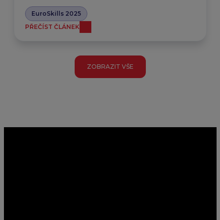
EuroSkills 2025
PŘEČÍST ČLÁNEK
ZOBRAZIT VŠE