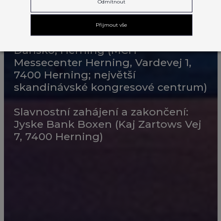
KDY?
Odmítnout
9. – 13. 9. 2025
Přijmout vše
KDE?
Dánsko, Herning (MCH
Messecenter Herning, Vardevej 1,
7400 Herning; největší
skandinávské kongresové centrum)
Slavnostní zahájení a zakončení:
Jyske Bank Boxen (Kaj Zartows Vej
7, 7400 Herning)