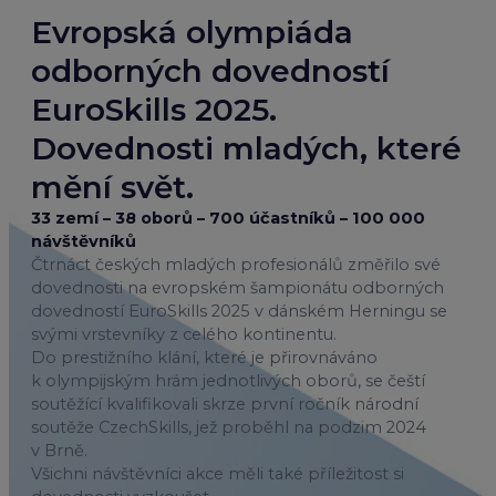
Evropská olympiáda
odborných dovedností
EuroSkills 2025.
Dovednosti mladých, které
mění svět.
33 zemí – 38 oborů – 700 účastníků – 100 000
návštěvníků
Čtrnáct českých mladých profesionálů změřilo své
dovednosti na evropském šampionátu odborných
dovedností EuroSkills 2025 v dánském Herningu se
svými vrstevníky z celého kontinentu.
Do prestižního klání, které je přirovnáváno
k olympijským hrám jednotlivých oborů, se čeští
soutěžící kvalifikovali skrze první ročník národní
soutěže CzechSkills, jež proběhl na podzim 2024
v Brně.
Všichni návštěvníci akce měli také příležitost si