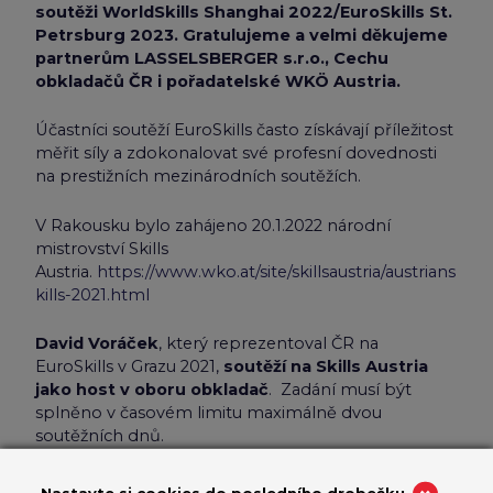
soutěži WorldSkills Shanghai 2022/EuroSkills St.
Petrsburg 2023. Gratulujeme a velmi děkujeme
partnerům LASSELSBERGER s.r.o., Cechu
obkladačů ČR i pořadatelské WKÖ Austria.
Účastníci soutěží EuroSkills často získávají příležitost
měřit síly a zdokonalovat své profesní dovednosti
na prestižních mezinárodních soutěžích.
V Rakousku bylo zahájeno 20.1.2022 národní
mistrovství Skills
Austria.
https://www.wko.at/site/skillsaustria/austrians
kills-2021.html
David Voráček
, který reprezentoval ČR na
EuroSkills v Grazu 2021,
soutěží na Skills Austria
jako host v oboru obkladač
. Zadání musí být
splněno v časovém limitu maximálně dvou
soutěžních dnů.
Nastavte si cookies do posledního drobečku