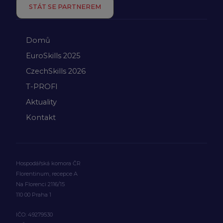
STÁT SE PARTNEREM
Domů
EuroSkills 2025
CzechSkills 2026
T-PROFI
Aktuality
Kontakt
Hospodářská komora ČR
Florentinum, recepce A
Na Florenci 2116/15
110 00 Praha 1
IČO: 49279530