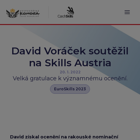
Přeskočit
na
obsah
Mai
Men
David Voráček soutěžil
na Skills Austria
20. 1. 2022
Velká gratulace k významnému ocenění.
EuroSkills 2023
David získal ocenění na rakouské nominační