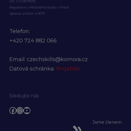
DIČ: CZ49279530
Registrace u Městského soudu v Praze
Spisová značka: A 8179
Telefon:
+420
724 882 066
Email:
czechskills@komora.cz
Datová schránka:
9nqab6b
Sledujte nás
Facebook
Instagram
YouTube
Jsme členem