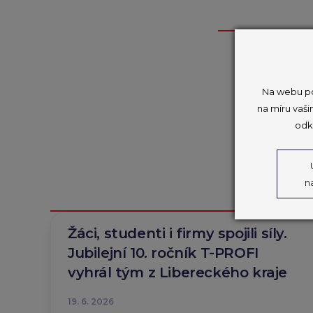
Na webu po
na míru vaši
odk
n
Žáci, studenti i firmy spojili síly.
Jubilejní 10. ročník T-PROFI
vyhrál tým z Libereckého kraje
19. 6. 2026