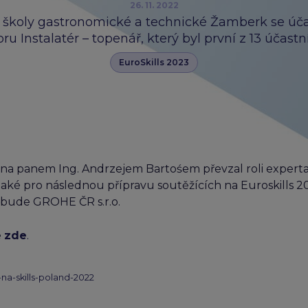
26. 11. 2022
 školy gastronomické a technické Žamberk se úča
ru Instalatér – topenář, který byl první z 13 účastn
EuroSkills 2023
a panem Ing. Andrzejem Bartośem převzal roli experta
 také pro následnou přípravu soutěžících na Euroskills 2
 bude GROHE ČR s.r.o.
e
zde
.
-na-skills-poland-2022