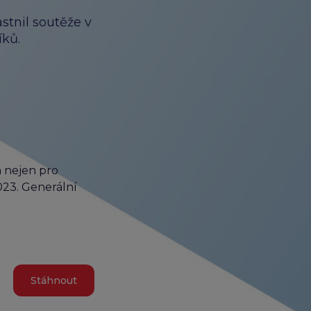
stnil soutěže v
íků.
 nejen pro
023. Generální
Stáhnout