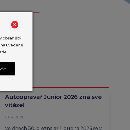
×
 obsah šitý
ut na uvedené
zde
.
 vše
Autoopravář Junior 2026 zná své
vítěze!
10. 4. 2026
Ve dnech 30. března až 1. dubna 2026 se v