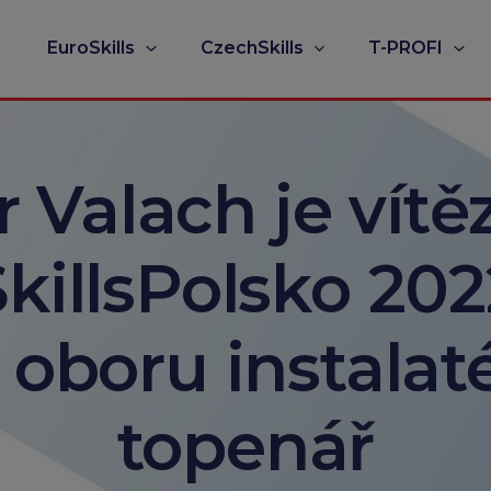
EuroSkills
CzechSkills
T-PROFI
r Valach je vít
SkillsPolsko 202
 oboru instalat
topenář