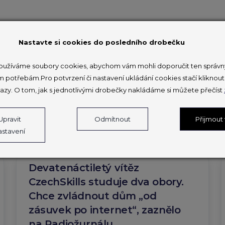
Nastavte si cookies do posledního drobečku
Kopírovat
užíváme soubory cookies, abychom vám mohli doporučit ten správný
m potřebám.Pro potvrzení či nastavení ukládání cookies stačí klikno
azy. O tom, jak s jednotlivými drobečky nakládáme si můžete přečíst
Upravit
Odmítnout
Přijmout
Další aktuality
astavení
Devatenáctiletý vítěz
CzechSkills studuje dva obory.
Chce zvládnout dům „od
zásuvek po internet“, zaznělo
na Radiožurnálu