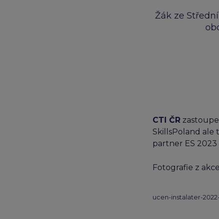
Žák ze Střední
obo
CTI ČR
zastoupen
SkillsPoland ale
partner ES 2023
Fotografie z akc
ucen-instalater-2022