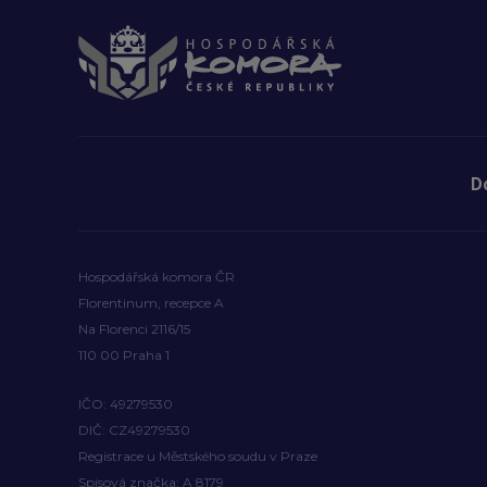
D
Hospodářská komora ČR
Florentinum, recepce A
Na Florenci 2116/15
110 00 Praha 1
IČO: 49279530
DIČ: CZ49279530
Registrace u Městského soudu v Praze
Spisová značka: A 8179