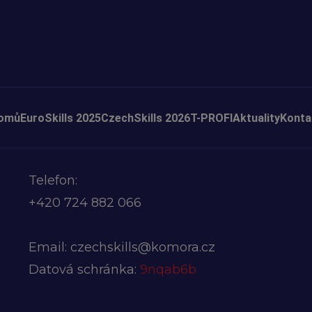
omů
EuroSkills 2025
CzechSkills 2026
T-PROFI
Aktuality
Konta
Telefon:
+420
724 882 066
Email:
czechskills@komora.cz
Datová schránka:
9nqab6b