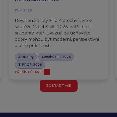
17. 4. 2026
Devatenáctiletý Filip Kratochvíl, vítěz
soutěže CzechSkills 2026, patří mezi
studenty, kteří ukazují, že učňovské
obory mohou být moderní, perspektivní
a plné příležitostí.
Aktuality
CzechSkills 2026
T-PROFI 2026
PŘEČÍST ČLÁNEK
ZOBRAZIT VŠE