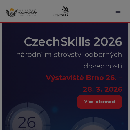
Přeskočit
na
obsah
Mai
Men
CzechSkills 2026
národní mistrovství odborných
dovedností
Výstaviště Brno 26. –
28. 3. 2026
Více informací