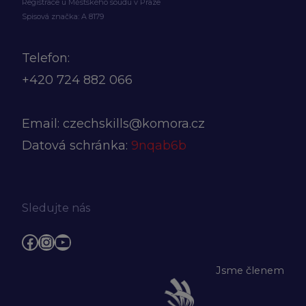
Registrace u Městského soudu v Praze
Spisová značka: A 8179
Telefon:
+420
724 882 066
Email:
czechskills@komora.cz
Datová schránka:
9nqab6b
Sledujte nás
Facebook
Instagram
YouTube
Jsme členem