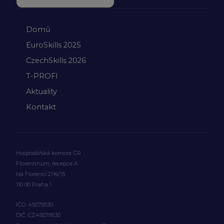
Domů
EuroSkills 2025
CzechSkills 2026
T-PROFI
Aktuality
Kontakt
Hospodářská komora ČR
Florentinum, recepce A
Na Florenci 2116/15
110 00 Praha 1
IČO: 49279530
DIČ: CZ49279530