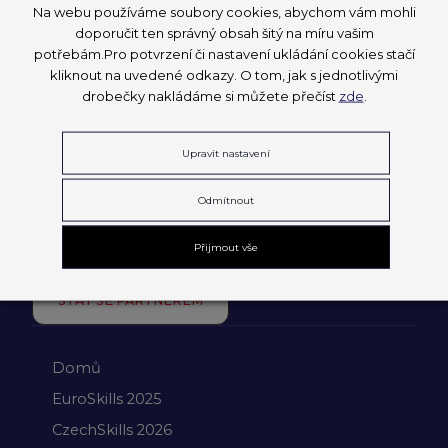
Na webu používáme soubory cookies, abychom vám mohli
doporučit ten správný obsah šitý na míru vašim
potřebám.Pro potvrzení či nastavení ukládání cookies stačí
kliknout na uvedené odkazy. O tom, jak s jednotlivými
drobečky nakládáme si můžete přečíst
zde
.
Upravit nastavení
Odmítnout
Přijmout vše
STÁT SE PARTNEREM
Domů
EuroSkills 2025
CzechSkills 2026