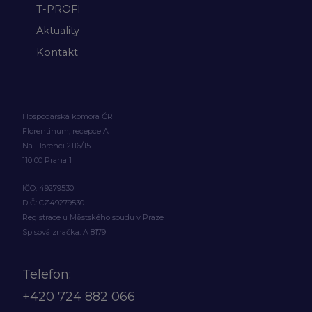
T-PROFI
Aktuality
Kontakt
Hospodářská komora ČR
Florentinum, recepce A
Na Florenci 2116/15
110 00 Praha 1
IČO: 49279530
DIČ: CZ49279530
Registrace u Městského soudu v Praze
Spisová značka: A 8179
Telefon:
+420
724 882 066