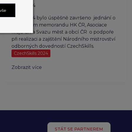
14. 3. 2024
 vše
14. 3. 2024 bylo úspěšně završeno jednání o
společném memorandu HK ČR, Asociace
krajů ČR a Svazu měst a obcí ČR o podpoře
při realizaci a zajištění Národního mistrovství
odborných dovedností CzechSkills.
CzechSkills 2024
Uzavření
Zobrazit více
memoranda
o
podpoře
CzechSkills
mezi
Hospodářskou
komorou
ČR,
STÁT SE PARTNEREM
Asociací