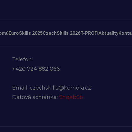
omů
EuroSkills 2025
CzechSkills 2026
T-PROFI
Aktuality
Konta
Telefon:
+420
724 882 066
Email:
czechskills@komora.cz
Datová schránka:
9nqab6b