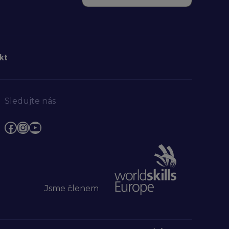
krajů
ČR
a
Svazem
kt
měst
a
obcí
ČR
Sledujte nás
Facebook
Instagram
YouTube
Jsme členem