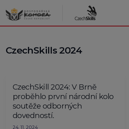
Přeskočit
na
obsah
CzechSkills 2024
CzechSkill 2024: V Brně
proběhlo první národní kolo
soutěže odborných
dovedností.
24. 11. 2024