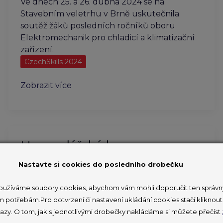
Ve dnech 25. a 26. dubna 2024 se na
Stavebním veletrhu v Brně uskutečnila
soutěž žáků posledních ročníků oboru
Elektromechanik pro chladicí a klimatizační
zařízení.
CzechSkills 2024
Mistrovství
Zobrazit více
mladých
mechaniků
chladících
a
Hospodářská komora a
klimatizačních
zařízení
Veletrhy Brno uzavřely
Nastavte si cookies do posledního drobečku
2024
memorandum o podpoře
užíváme soubory cookies, abychom vám mohli doporučit ten správný
CzechSkills
m potřebám.Pro potvrzení či nastavení ukládání cookies stačí klikno
azy. O tom, jak s jednotlivými drobečky nakládáme si můžete přečíst
18. 3. 2024