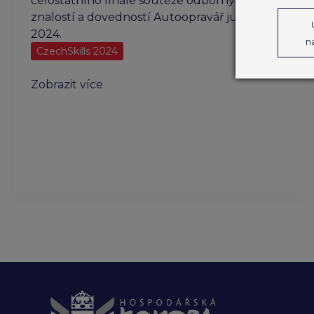
celostátního finále soutěže odborných
znalostí a dovedností Autoopravář junior
2024.
n
CzechSkills 2024
Autoopravář
Zobrazit více
junior
2024